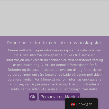
Denne nettsiden bruker informasjonskapsler.
Denne nettsiden lagrer informasjonskapsler på datamaskinen
din. Disse informasjonskapslene brukes til å samle inn
informasjon om hvordan du samhandler med nettstedet vårt og
lar oss huske deg. Vi bruker denne informasjonen for å
forbedre og tilpasse nettleseropplevelsen din og for analyser
og beregninger om våre besøkende både på denne nettsiden
Vilkår og betingelser
og andre medier. For å finne ut mer om informasjonskapslene
vi bruker, se vår personvernerklæring. Hvis du fortsetter å
Personvernregler
bruke denne siden vil vi anta at du er fornøyd med dette.
© CLARITY Learning Suite Global Inc. Med enerett.
Ok
Personvernerklæring
Norwegian