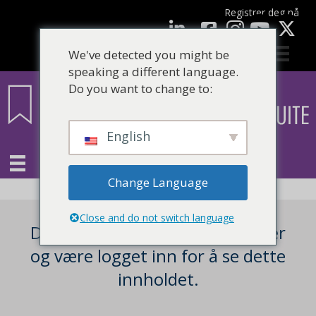
Registrer deg nå
Facebook
LinkedIn
YouTube
We've detected you might be
speaking a different language.
Do you want to change to:
English
Change Language
Close and do not switch language
Du må være en registrert bruker
og være logget inn for å se dette
innholdet.