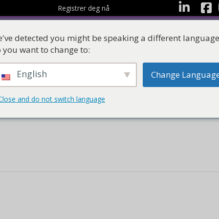
Facebo
LinkedIn
Registrer deg nå
've detected you might be speaking a different language
 you want to change to:
English
Change Languag
Ressurser
Læringss
Close and do not switch language