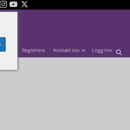
ok
YouTube
.
e
uiter
Registrere
Kontakt oss
Logg Inn