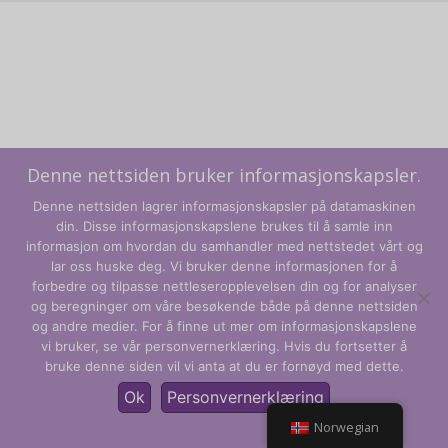
Denne nettsiden bruker informasjonskapsler.
Denne nettsiden lagrer informasjonskapsler på datamaskinen
din. Disse informasjonskapslene brukes til å samle inn
informasjon om hvordan du samhandler med nettstedet vårt og
lar oss huske deg. Vi bruker denne informasjonen for å
forbedre og tilpasse nettleseropplevelsen din og for analyser
og beregninger om våre besøkende både på denne nettsiden
Vilkår og betingelser
og andre medier. For å finne ut mer om informasjonskapslene
vi bruker, se vår personvernerklæring. Hvis du fortsetter å
Personvernregler
bruke denne siden vil vi anta at du er fornøyd med dette.
© CLARITY Learning Suite Global Inc. Med enerett.
Ok
Personvernerklæring
Norwegian