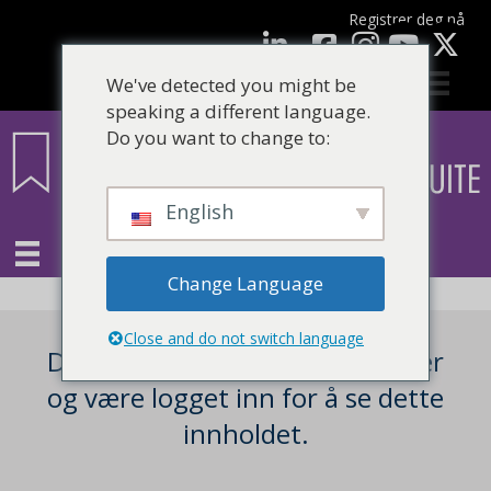
Registrer deg nå
Facebook
LinkedIn
YouTube
We've detected you might be
speaking a different language.
Do you want to change to:
English
Change Language
Close and do not switch language
Du må være en registrert bruker
og være logget inn for å se dette
innholdet.