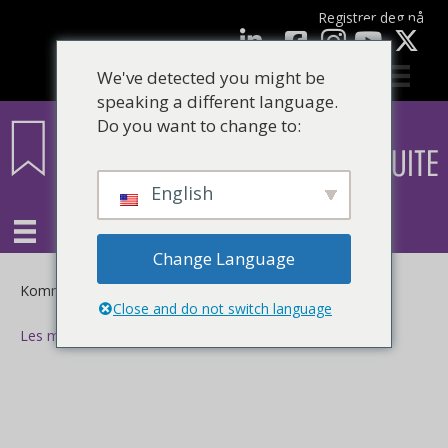
Registrer deg nå
Facebook
LinkedIn
YouTube
We've detected you might be
speaking a different language.
Do you want to change to:
English
Change Language
for
Kommentarer er skrudd av
Close and do not switch language
Les mer