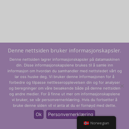
Denne nettsiden bruker informasjonskapsler.
Denne nettsiden lagrer informasjonskapsler på datamaskinen
din. Disse informasjonskapslene brukes til å samle inn
informasjon om hvordan du samhandler med nettstedet vårt og
lar oss huske deg. Vi bruker denne informasjonen for å
forbedre og tilpasse nettleseropplevelsen din og for analyser
og beregninger om våre besøkende både på denne nettsiden
Vilkår og betingelser
og andre medier. For å finne ut mer om informasjonskapslene
vi bruker, se vår personvernerklæring. Hvis du fortsetter å
Personvernregler
bruke denne siden vil vi anta at du er fornøyd med dette.
© CLARITY Learning Suite Global Inc. Med enerett.
Ok
Personvernerklæring
Norwegian