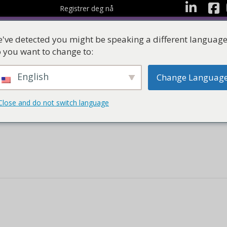
Facebo
LinkedIn
Registrer deg nå
've detected you might be speaking a different language
 you want to change to:
English
Change Languag
Ressurser
Læringss
Close and do not switch language