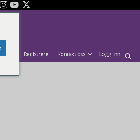
ok
YouTube
.
e
uiter
Registrere
Kontakt oss
Logg Inn