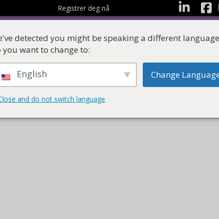
Facebo
LinkedIn
Registrer deg nå
've detected you might be speaking a different language
 you want to change to:
English
Change Languag
Ressurser
Læringss
Close and do not switch language