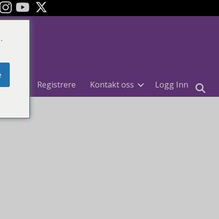
ok
YouTube
.
e
uiter
Registrere
Kontakt oss
Logg Inn