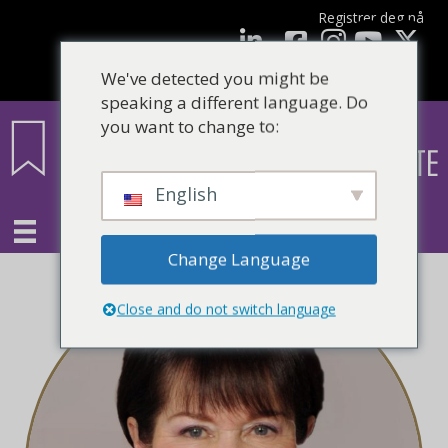
Registrer deg nå
Facebook
LinkedIn
YouTube
We've detected you might be
speaking a different language. Do
you want to change to:
English
Change Language
Close and do not switch language