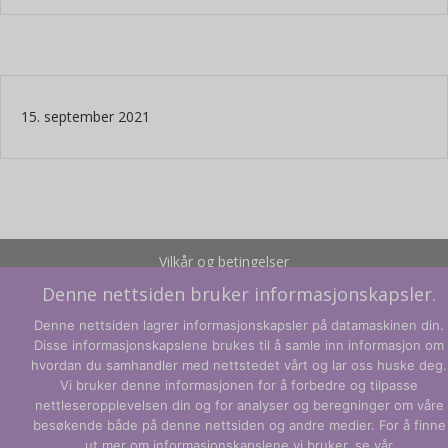
15. september 2021
Vilkår og betingelser
Denne nettsiden bruker informasjonskapsler.
Personvernregler
Denne nettsiden lagrer informasjonskapsler på datamaskinen din.
© CLARITY Learning Suite Global Inc. Med enerett.
Disse informasjonskapslene brukes til å samle inn informasjon om
hvordan du samhandler med nettstedet vårt og lar oss huske deg.
Vi bruker denne informasjonen for å forbedre og tilpasse
nettleseropplevelsen din og for analyser og beregninger om våre
besøkende både på denne nettsiden og andre medier. For å finne
ut mer om informasjonskapslene vi bruker, se vår