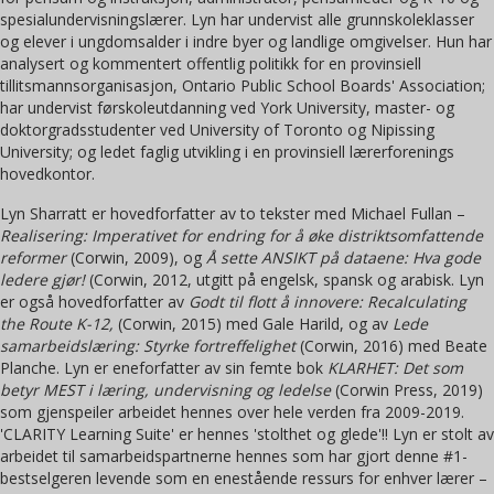
spesialundervisningslærer. Lyn har undervist alle grunnskoleklasser
og elever i ungdomsalder i indre byer og landlige omgivelser. Hun har
analysert og kommentert offentlig politikk for en provinsiell
tillitsmannsorganisasjon, Ontario Public School Boards' Association;
har undervist førskoleutdanning ved York University, master- og
doktorgradsstudenter ved University of Toronto og Nipissing
University; og ledet faglig utvikling i en provinsiell lærerforenings
hovedkontor.
Lyn Sharratt er hovedforfatter av to tekster med Michael Fullan –
Realisering: Imperativet for endring for å øke distriktsomfattende
reformer
(Corwin, 2009), og
Å sette ANSIKT på dataene: Hva gode
ledere gjør!
(Corwin, 2012, utgitt på engelsk, spansk og arabisk. Lyn
er også hovedforfatter av
Godt til flott å innovere: Recalculating
the Route K-12,
(Corwin, 2015) med Gale Harild, og av
Lede
samarbeidslæring: Styrke fortreffelighet
(Corwin, 2016) med Beate
Planche. Lyn er eneforfatter av sin femte bok
KLARHET: Det som
betyr MEST i læring, undervisning og ledelse
(Corwin Press, 2019)
som gjenspeiler arbeidet hennes over hele verden fra 2009-2019.
'CLARITY Learning Suite' er hennes 'stolthet og glede'!! Lyn er stolt av
arbeidet til samarbeidspartnerne hennes som har gjort denne #1-
bestselgeren levende som en enestående ressurs for enhver lærer –