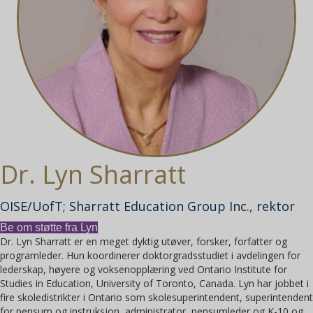
Dr. Lyn Sharratt
OISE/UofT; Sharratt Education Group Inc., rektor
Be om støtte fra Lyn
Dr. Lyn Sharratt er en meget dyktig utøver, forsker, forfatter og
programleder. Hun koordinerer doktorgradsstudiet i avdelingen for
lederskap, høyere og voksenopplæring ved Ontario Institute for
Studies in Education, University of Toronto, Canada. Lyn har jobbet i
fire skoledistrikter i Ontario som skolesuperintendent, superintendent
for pensum og instruksjon, administrator, pensumleder og K-10 og