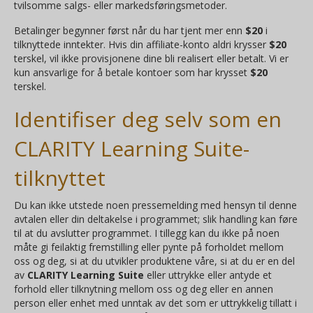
tvilsomme salgs- eller markedsføringsmetoder.
Betalinger begynner først når du har tjent mer enn
$20
i
tilknyttede inntekter. Hvis din affiliate-konto aldri krysser
$20
terskel, vil ikke provisjonene dine bli realisert eller betalt. Vi er
kun ansvarlige for å betale kontoer som har krysset
$20
terskel.
Identifiser deg selv som en
CLARITY Learning Suite-
tilknyttet
Du kan ikke utstede noen pressemelding med hensyn til denne
avtalen eller din deltakelse i programmet; slik handling kan føre
til at du avslutter programmet. I tillegg kan du ikke på noen
måte gi feilaktig fremstilling eller pynte på forholdet mellom
oss og deg, si at du utvikler produktene våre, si at du er en del
av
CLARITY Learning Suite
eller uttrykke eller antyde et
forhold eller tilknytning mellom oss og deg eller en annen
person eller enhet med unntak av det som er uttrykkelig tillatt i