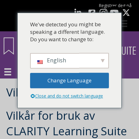
Registrer deg nå
Facebook
LinkedIn
YouTube
We've detected you might be
speaking a different language.
Do you want to change to:
English
Change Language
Vilkår og betingelser
Close and do not switch language
Vilkår for bruk av
CLARITY Learning Suite