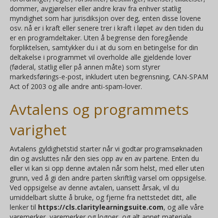
dommer, avgjørelser eller andre krav fra enhver statlig
myndighet som har jurisdiksjon over deg, enten disse lovene
osv. nå er i kraft eller senere trer i kraft i løpet av den tiden du
er en programdeltaker. Uten å begrense den foregående
forpliktelsen, samtykker du i at du som en betingelse for din
deltakelse i programmet vil overholde alle gjeldende lover
(føderal, statlig eller på annen måte) som styrer
markedsførings-e-post, inkludert uten begrensning, CAN-SPAM
Act of 2003 og alle andre anti-spam-lover.
Avtalens og programmets
varighet
Avtalens gyldighetstid starter når vi godtar programsøknaden
din og avsluttes når den sies opp av en av partene. Enten du
eller vi kan si opp denne avtalen når som helst, med eller uten
grunn, ved å gi den andre parten skriftlig varsel om oppsigelse.
Ved oppsigelse av denne avtalen, uansett årsak, vil du
umiddelbart slutte å bruke, og fjerne fra nettstedet ditt, alle
lenker til
https://cls.claritylearningsuite.com
, og alle våre
varemerker, varemerker og logoer, og alt annet materiale