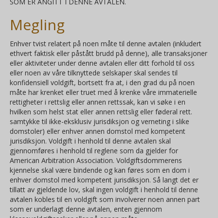
SOM ER ANGITT I DENNE AVTALEN.
Megling
Enhver tvist relatert på noen måte til denne avtalen (inkludert
ethvert faktisk eller påstått brudd på denne), alle transaksjoner
eller aktiviteter under denne avtalen eller ditt forhold til oss
eller noen av våre tilknyttede selskaper skal sendes til
konfidensiell voldgift, bortsett fra at, i den grad du på noen
måte har krenket eller truet med å krenke våre immaterielle
rettigheter i rettslig eller annen rettssak, kan vi søke i en
hvilken som helst stat eller annen rettslig eller føderal rett.
samtykke til ikke-eksklusiv jurisdiksjon og verneting i slike
domstoler) eller enhver annen domstol med kompetent
jurisdiksjon. Voldgift i henhold til denne avtalen skal
gjennomføres i henhold til reglene som da gjelder for
American Arbitration Association. Voldgiftsdommerens
kjennelse skal være bindende og kan føres som en dom i
enhver domstol med kompetent jurisdiksjon. Så langt det er
tillatt av gjeldende lov, skal ingen voldgift i henhold til denne
avtalen kobles til en voldgift som involverer noen annen part
som er underlagt denne avtalen, enten gjennom