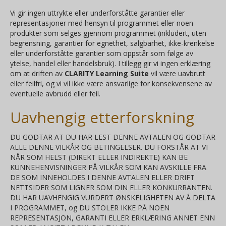
Vi gir ingen uttrykte eller underforståtte garantier eller
representasjoner med hensyn til programmet eller noen
produkter som selges gjennom programmet (inkludert, uten
begrensning, garantier for egnethet, salgbarhet, ikke-krenkelse
eller underforståtte garantier som oppstår som følge av
ytelse, handel eller handelsbruk). I tillegg gir vi ingen erklæring
om at driften av
CLARITY Learning Suite
vil være uavbrutt
eller feilfri, og vi vil ikke være ansvarlige for konsekvensene av
eventuelle avbrudd eller feil.
Uavhengig etterforskning
DU GODTAR AT DU HAR LEST DENNE AVTALEN OG GODTAR
ALLE DENNE VILKÅR OG BETINGELSER. DU FORSTÅR AT VI
NÅR SOM HELST (DIREKT ELLER INDIREKTE) KAN BE
KUNNEHENVISNINGER PÅ VILKÅR SOM KAN AVSKILLE FRA
DE SOM INNEHOLDES I DENNE AVTALEN ELLER DRIFT
NETTSIDER SOM LIGNER SOM DIN ELLER KONKURRANTEN.
DU HAR UAVHENGIG VURDERT ØNSKELIGHETEN AV Å DELTA
I PROGRAMMET, og DU STOLER IKKE PÅ NOEN
REPRESENTASJON, GARANTI ELLER ERKLÆRING ANNET ENN