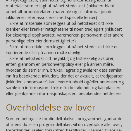
materiale som er lagt ut på nettstedet ditt (inkludert blant
annet alt produktrelatert materiale og all informasjon du
inkluderer i eller assosierer med spesielle lenker)
– Sikre at materiale som legges ut på nettstedet ditt ikke
krenker eller krenker rettighetene til noen tredjepart (inkludert
for eksempel opphavsrett, varemerker, personvern eller andre
personlige eller eiendomsrettigheter)
– Sikre at materiale som legges ut på nettstedet ditt ikke er
injurierende eller på annen måte ulovlig
– Sikre at nettstedet ditt nøyaktig og tilstrekkelig avslører,
enten gjennom en personvernpolicy eller på annen måte,
hvordan du samler inn, bruker, lagrer og avslører data samlet
inn fra besøkende, inkludert, der det er aktuelt, at tredjeparter
(inkludert annonsører) kan levere innhold og/eller annonser og
samle inn informasjon direkte fra besøkende og kan plassere
eller gjenkjenne informasjonskapsler i besøkendes nettlesere.
Overholdelse av lover
Som en betingelse for din deltakelse i programmet, godtar du
at mens du er en programdeltaker, vil du overholde alle lover,
forordninger, regler, forskrifter, bestillinger, lisenser, tillatelser,