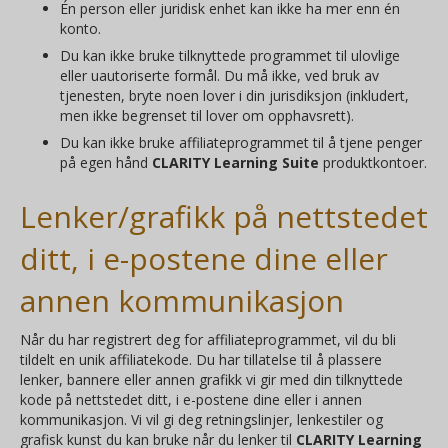
Én person eller juridisk enhet kan ikke ha mer enn én
konto.
Du kan ikke bruke tilknyttede programmet til ulovlige
eller uautoriserte formål. Du må ikke, ved bruk av
tjenesten, bryte noen lover i din jurisdiksjon (inkludert,
men ikke begrenset til lover om opphavsrett).
Du kan ikke bruke affiliateprogrammet til å tjene penger
på egen hånd
CLARITY Learning Suite
produktkontoer.
Lenker/grafikk på nettstedet
ditt, i e-postene dine eller
annen kommunikasjon
Når du har registrert deg for affiliateprogrammet, vil du bli
tildelt en unik affiliatekode. Du har tillatelse til å plassere
lenker, bannere eller annen grafikk vi gir med din tilknyttede
kode på nettstedet ditt, i e-postene dine eller i annen
kommunikasjon. Vi vil gi deg retningslinjer, lenkestiler og
grafisk kunst du kan bruke når du lenker til
CLARITY Learning