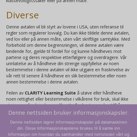
klassevoldgiftssaker eller på annen måte.
Diverse
Denne avtalen vil bli styrt av lovene i USA, uten referanse til
regler som regulerer lovvalg. Du kan ikke tildele denne avtalen,
ved lov eller på annen måte, uten vårt skriftlige samtykke. Med
forbehold om denne begrensningen, vil denne avtalen være
bindende for, gjelde til fordel for og kunne håndheves mot
partene og deres respektive etterfølgere og overdragere. Vår
unnlatelse av å håndheve din strenge oppfyllelse av noen
bestemmelse i denne avtalen vil ikke utgjøre en fraskrivelse av
vår rett til senere å håndheve en slik bestemmelse eller noen
annen bestemmelse i denne avtalen.
Feilen av
CLARITY Learning Suite
å utøve eller håndheve
noen rettighet eller bestemmelse i vilkårene for bruk, skal ikke
utgjøre en fraskrivelse av slik rett eller bestemmelse. Vilkårene
for bruk utgjør hele avtalen mellom deg og
CLARITY Learning
Denne nettsiden bruker informasjonskapsler.
Suite
og styrer din bruk av tjenesten, og erstatter eventuelle
Denne nettsiden lagrer informasjonskapsler på datamaskinen
tidligere avtaler mellom deg og
CLARITY Learning Suite
din. Disse informasjonskapslene brukes til å samle inn
(inkludert, men ikke begrenset til, eventuelle tidligere versjoner
informasjon om hvordan du samhandler med nettstedet vårt og
av vilkårene for bruk).