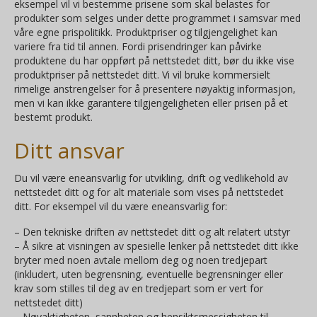
eksempel vil vi bestemme prisene som skal belastes for
produkter som selges under dette programmet i samsvar med
våre egne prispolitikk. Produktpriser og tilgjengelighet kan
variere fra tid til annen. Fordi prisendringer kan påvirke
produktene du har oppført på nettstedet ditt, bør du ikke vise
produktpriser på nettstedet ditt. Vi vil bruke kommersielt
rimelige anstrengelser for å presentere nøyaktig informasjon,
men vi kan ikke garantere tilgjengeligheten eller prisen på et
bestemt produkt.
Ditt ansvar
Du vil være eneansvarlig for utvikling, drift og vedlikehold av
nettstedet ditt og for alt materiale som vises på nettstedet
ditt. For eksempel vil du være eneansvarlig for:
– Den tekniske driften av nettstedet ditt og alt relatert utstyr
– Å sikre at visningen av spesielle lenker på nettstedet ditt ikke
bryter med noen avtale mellom deg og noen tredjepart
(inkludert, uten begrensning, eventuelle begrensninger eller
krav som stilles til deg av en tredjepart som er vert for
nettstedet ditt)
– Nøyaktigheten, sannheten og hensiktsmessigheten til