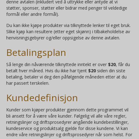
denne avtalen (inkludert ved å uttrykke eller antyde at vi
støtter, sponser, støtter eller bidrar med penger til veldedige
formål eller andre formål).
Du kan ikke kjøpe produkter via tilknyttede lenker til eget bruk.
Slike kjøp kan resultere (etter eget skjønn) i tilbakeholdelse av
henvisningsgebyrer og/eller oppsigelse av denne avtalen.
Betalingsplan
Så lenge din nåværende tilknyttede inntekt er over
$20
, får du
betalt hver måned. Hvis du ikke har tjent
$20
siden din siste
betaling, betaler vi deg den påfølgende måneden etter at du
har passert terskelen.
Kundedefinisjon
Kunder som kjøper produkter gjennom dette programmet vil
bli ansett for å være våre kunder. Følgelig vil alle våre regler,
retningslinjer og driftsprosedyrer angående kundebestillinger,
kundeservice og produktsalg gjelde for disse kundene. Vi kan
endre våre retningslinjer og driftsprosedyrer når som helst. For