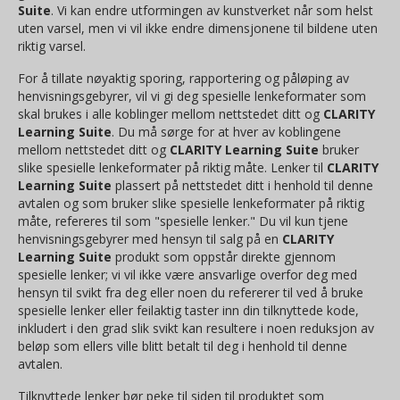
Suite
. Vi kan endre utformingen av kunstverket når som helst
uten varsel, men vi vil ikke endre dimensjonene til bildene uten
riktig varsel.
For å tillate nøyaktig sporing, rapportering og påløping av
henvisningsgebyrer, vil vi gi deg spesielle lenkeformater som
skal brukes i alle koblinger mellom nettstedet ditt og
CLARITY
Learning Suite
. Du må sørge for at hver av koblingene
mellom nettstedet ditt og
CLARITY Learning Suite
bruker
slike spesielle lenkeformater på riktig måte. Lenker til
CLARITY
Learning Suite
plassert på nettstedet ditt i henhold til denne
avtalen og som bruker slike spesielle lenkeformater på riktig
måte, refereres til som "spesielle lenker." Du vil kun tjene
henvisningsgebyrer med hensyn til salg på en
CLARITY
Learning Suite
produkt som oppstår direkte gjennom
spesielle lenker; vi vil ikke være ansvarlige overfor deg med
hensyn til svikt fra deg eller noen du refererer til ved å bruke
spesielle lenker eller feilaktig taster inn din tilknyttede kode,
inkludert i den grad slik svikt kan resultere i noen reduksjon av
beløp som ellers ville blitt betalt til deg i henhold til denne
avtalen.
Tilknyttede lenker bør peke til siden til produktet som