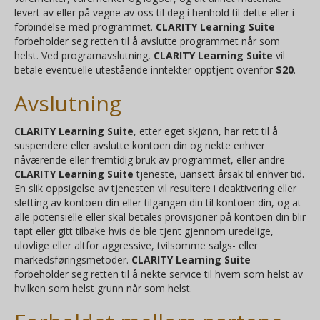
levert av eller på vegne av oss til deg i henhold til dette eller i
forbindelse med programmet.
CLARITY Learning Suite
forbeholder seg retten til å avslutte programmet når som
helst. Ved programavslutning,
CLARITY Learning Suite
vil
betale eventuelle utestående inntekter opptjent ovenfor
$20
.
Avslutning
CLARITY Learning Suite
, etter eget skjønn, har rett til å
suspendere eller avslutte kontoen din og nekte enhver
nåværende eller fremtidig bruk av programmet, eller andre
CLARITY Learning Suite
tjeneste, uansett årsak til enhver tid.
En slik oppsigelse av tjenesten vil resultere i deaktivering eller
sletting av kontoen din eller tilgangen din til kontoen din, og at
alle potensielle eller skal betales provisjoner på kontoen din blir
tapt eller gitt tilbake hvis de ble tjent gjennom uredelige,
ulovlige eller altfor aggressive, tvilsomme salgs- eller
markedsføringsmetoder.
CLARITY Learning Suite
forbeholder seg retten til å nekte service til hvem som helst av
hvilken som helst grunn når som helst.